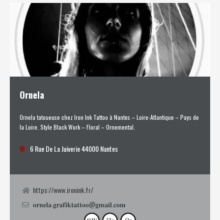
Ornela
Ornela tatoueuse chez Iron Ink Tattoo à Nantes – Loire-Atlantique – Pays de
la Loire. Style Black Work – Floral – Ornemental.
6 Rue De La Juiverie 44000 Nantes
https://www.ironink.fr/
𝐨𝐫𝐧𝐞𝐥𝐚.𝐠𝐫𝐚𝐟𝐢𝐤𝐭𝐚𝐭𝐭𝐨𝐨@𝐠𝐦𝐚𝐢𝐥.𝐜𝐨𝐦