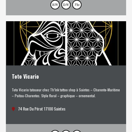
Toto Vicario
Toto Vicario tatoueur chez Th’Ink tattoo shop à Saintes – Charente-Maritime
– Poitou-Charentes. Style floral – graphique – ornemental.
74 Rue Du Pérat 17100 Saintes