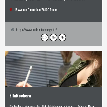
18 Avenue Champlain 76100 Rouen
https://www.inside-tatouage.fr/
EllaRockera
EllaRockera tatoueuse chez Noirpink à Magny-le-Hongre – Seine-et-Marne